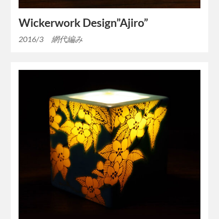
Wickerwork Design”Ajiro”
2016/3 網代編み